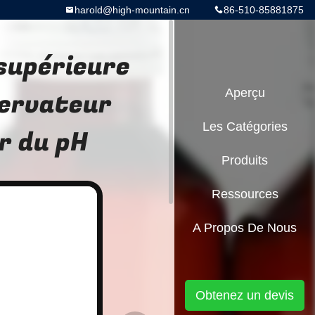
harold@high-mountain.cn
86-510-85881875
 supérieure
servateur
Aperçu
Les Catégories
r du pH
Produits
Ressources
A Propos De Nous
Obtenez un devis