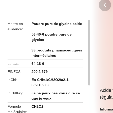
butto
Mettre en
Poudre pure de glycine acide
évidence
,
56-40-6 poudre pure de
glycine
,
99 produits pharmaceutiques
intermédiaires
Le cas
64-18-6
EINECS
200 à 579
InChI
En CHI=1/CH2O2/c2-1-
3/h1H,2,3)
Acide 
InChIKey
Je ne peux pas vous dire ce
régula
que je veux.
Formule
CH2O2
Informa
moléculaire