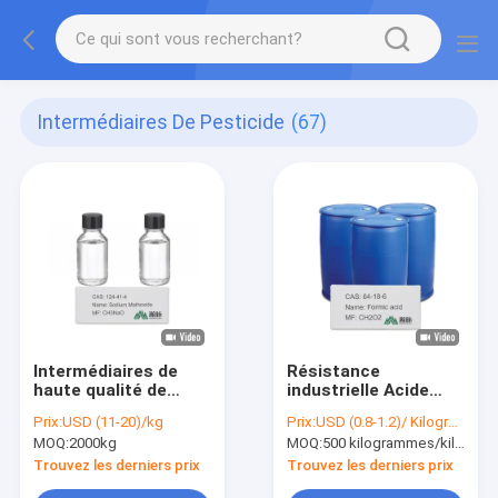
Intermédiaires De Pesticide
(67)
Intermédiaires de
Résistance
haute qualité de
industrielle Acide
pesticide
formique 94% - CAS
Prix:
USD (11-20)/kg
Prix:
USD (0.8-1.2)/ Kilogram
d'exportation de
64-18-6 - Antiscalant
MOQ:
2000kg
MOQ:
500 kilogrammes/kilogrammes
solution de méthanol
efficace
de Methoxide de
Trouvez les derniers prix
Trouvez les derniers prix
sodium de 30%