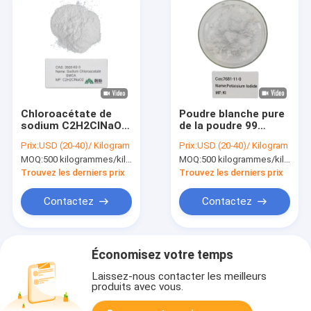
Chloroacétate de
Poudre blanche pure
sodium C2H2ClNaO2
de la poudre 99
Précurseur de haute
d'iodure de
Prix:
USD (20-40)/ Kilogram
Prix:
USD (20-40)/ Kilogram
qualité de l'acide
potassium de CAS
MOQ:
500 kilogrammes/kilogrammes
MOQ:
500 kilogrammes/kilogrammes
thioglycolique
7681-11-0 pour les
Cyanoacétate Acide
composés
Trouvez les derniers prix
Trouvez les derniers prix
malonique
organiques
Contactez
Contactez
Économisez votre temps
Laissez-nous contacter les meilleurs
produits avec vous.