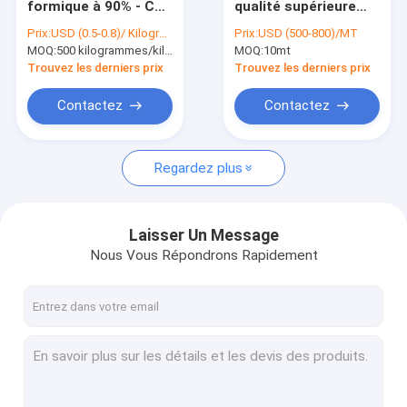
formique à 90% - CAS
qualité supérieure
Initiateurs de peroxyde organique
64-18-6 - Aide à la
85% - CAS 64-18-6 -
Prix:
USD (0.5-0.8)/ Kilogram
Prix:
USD (500-800)/MT
teinture et à la
Conservateur
MOQ:
Auxiliaires de teinture de textile
500 kilogrammes/kilogrammes
MOQ:
10mt
finition des textiles
organique et
régulateur du pH
Trouvez les derniers prix
Trouvez les derniers prix
engrais organique d'acide aminé
Contactez
Contactez
Résine de PBAT
Regardez plus
Agents de chélation en métal
Additifs chimiques
Laisser Un Message
additifs
Nous Vous Répondrons Rapidement