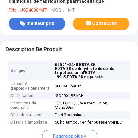
chimiques de fabrication pharmaceutique
Prix：USD4000/MT
MOQ：1MT
meilleur prix
Contactez
Description De Produit
,
65501-24-8 EDTA 3K
EDTA 3K de dihydrate de sel de
Surligner
tripotassium d'EDTA
,
,
99
5 EDTA 3K de pureté
Capacité
3000MT par an
d'approvisionnement
Certification
ISO9001,REACH
Conditions de
L/C, D/P, T/T, Western Union,
paiement
MoneyGram
Délai de livraison
D'ici 3 semaines
Détails d'emballage
50 kg tambour en fer ou réservoir IBC
Regardez plus