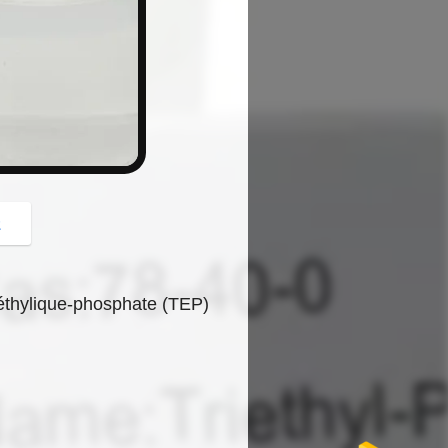
button
z
iéthylique-phosphate (TEP)