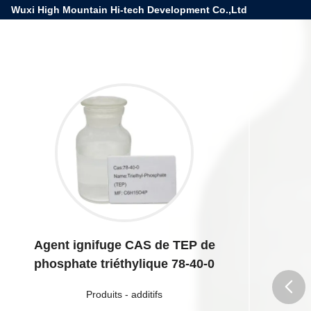
Wuxi High Mountain Hi-tech Development Co.,Ltd
Agent ignifuge CAS de TEP de
phosphate triéthylique 78-40-0
Produits
-
additifs