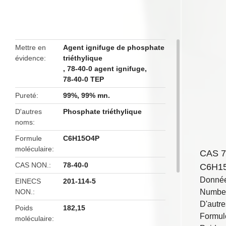
butto
Mettre en
Agent ignifuge de phosphate
évidence
triéthylique
,
78-40-0 agent ignifuge
,
78-40-0 TEP
Pureté
99%, 99% mn.
D'autres
Phosphate triéthylique
noms
Formule
C6H15O4P
moléculaire
CAS 78
CAS NON.
78-40-0
C6H15O
Donnée
EINECS
201-114-5
NON.
Number
D'autre
Poids
182,15
Formul
moléculaire