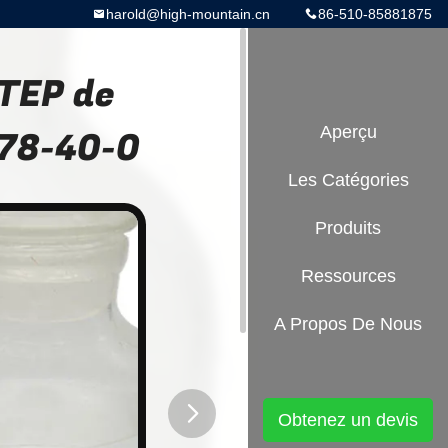
harold@high-mountain.cn
86-510-85881875
 TEP de
 78-40-0
Aperçu
Les Catégories
Produits
Ressources
A Propos De Nous
Obtenez un devis