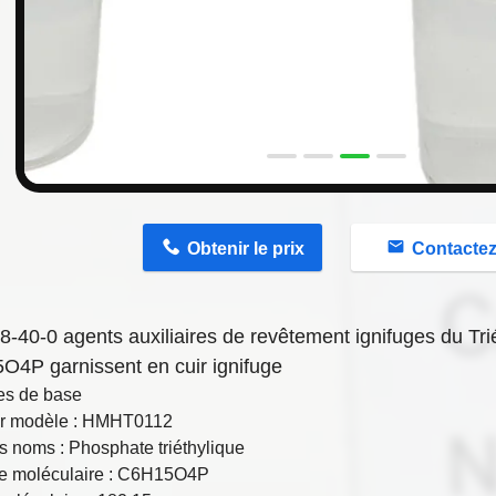
n
Obtenir le prix
Contacte
-40-0 agents auxiliaires de revêtement ignifuges du Tr
4P garnissent en cuir ignifuge
s de base
 modèle : HMHT0112
s noms : Phosphate triéthylique
e moléculaire : C6H15O4P