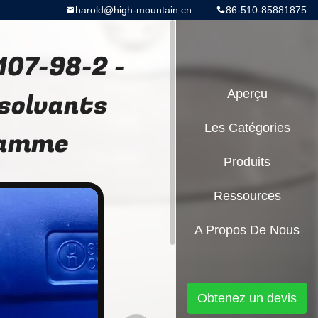
harold@high-mountain.cn
86-510-85881875
107-98-2 -
 solvants
Aperçu
Les Catégories
 gamme
Produits
Ressources
A Propos De Nous
Obtenez un devis