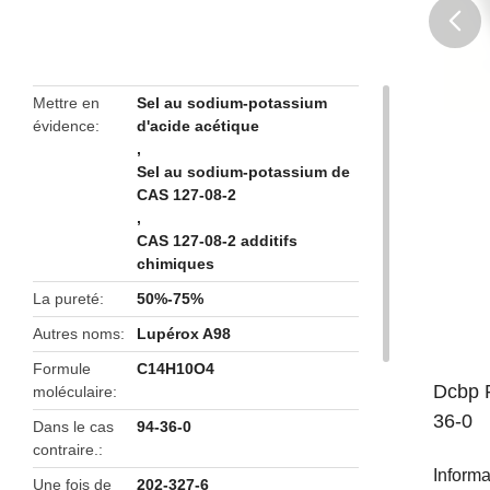
butto
Mettre en
Sel au sodium-potassium
évidence
d'acide acétique
,
Sel au sodium-potassium de
CAS 127-08-2
,
CAS 127-08-2 additifs
chimiques
La pureté
50%-75%
Autres noms
Lupérox A98
Formule
C14H10O4
Dcbp P
moléculaire
36-0
Dans le cas
94-36-0
contraire.
Informa
Une fois de
202-327-6