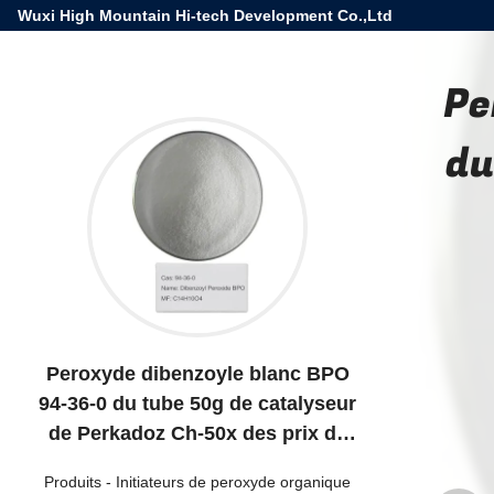
Wuxi High Mountain Hi-tech Development Co.,Ltd
Pe
du
Peroxyde dibenzoyle blanc BPO
94-36-0 du tube 50g de catalyseur
de Perkadoz Ch-50x des prix de
Dcbp
Produits
-
Initiateurs de peroxyde organique