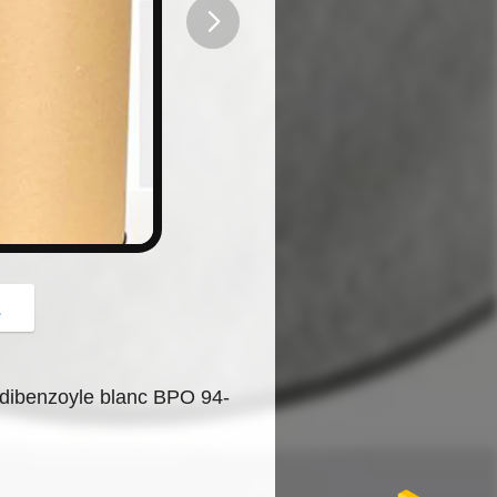
button
z
 dibenzoyle blanc BPO 94-