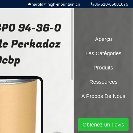
harold@high-mountain.cn
86-510-85881875
BPO 94-36-0
de Perkadoz
Aperçu
Les Catégories
Dcbp
Produits
Ressources
A Propos De Nous
Obtenez un devis