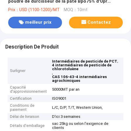
poudre de durcisseur de la pâte Bpo75% d'Upr
(benzoyle) 50%
Prix：USD (1100-1200)/MT
MOQ：10mt
meilleur prix
Contactez
Description De Produit
,
Intermédiaires de pesticide de PCT
4 intermédiaires de pesticide de
chlorotoluène
Surligner
,
CAS 106-43-4 intermédiaires
agrochimiques
Capacité
50000MT par an
d'approvisionnement
Certification
ISO9001
Conditions de
L/C, D/P, T/T, Western Union,
paiement
Délai de livraison
D'ici 3 semaines
sac 25kg ou selon l'exigence de
Détails d'emballage
clients