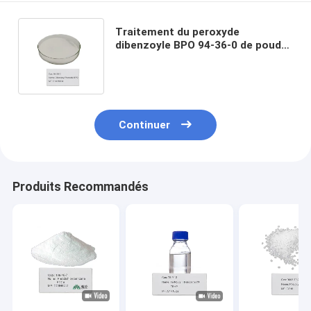
Traitement du peroxyde
dibenzoyle BPO 94-36-0 de poudre
de durcisseur de la pâte Bpo75%
d'Upr (benzoyle) 50%
Continuer
Produits Recommandés