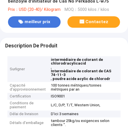
benzoyle d'initiateur de Cas No Perkadox L-w75
Prix：USD (20-40)/ Kilogram
MOQ：5000 kilos / kilos
meilleur prix
Contactez
Description De Produit
intermédiaire de colorant de
chlorodracylicacid
,
Surligner
Intermédiaire de colorant de CAS
74-11-3
,
poudre acide acylic de chlorodr
Capacité
100 tonnes métriques/tonnes
d'approvisionnement
métriques par an
Certification
ISO9001
Conditions de
L/C, D/P, T/T, Western Union,
paiement
Délai de livraison
D'ici 3 semaines
tambour 25kg/ou exigences selon
Détails d'emballage
clients “.