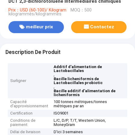
DCT 2,3-dichlorotoluène Intermédiaires chimiques
Prix：USD (60-100)/ Kilogram
MOQ：500
kilogrammes/kilogrammes
meilleur prix
Contactez
Description De Produit
Additif d'alimentation de
Lactobacillales
,
Bacille licheniformis de
Surligner
Lactobacillales probiotic
,
Bacille additif d'alimentation de
licheniformis
Capacité
100 tonnes métriques/tonnes
d'approvisionnement
métriques par an
Certification
ISO9001
Conditions de
L/C, D/P, T/T, Western Union,
paiement
MoneyGram
Délai de livraison
D'ici 3 semaines