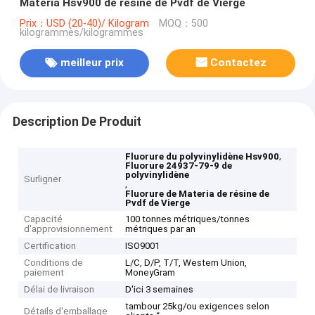
Materia Hsv900 de résine de Pvdf de Vierge
Prix：USD (20-40)/ Kilogram
MOQ：500
kilogrammes/kilogrammes
meilleur prix
Contactez
Description De Produit
,
Fluorure du polyvinylidène Hsv900
Fluorure 24937-79-9 de
polyvinylidène
Surligner
,
Fluorure de Materia de résine de
Pvdf de Vierge
Capacité
100 tonnes métriques/tonnes
d'approvisionnement
métriques par an
Certification
ISO9001
Conditions de
L/C, D/P, T/T, Western Union,
paiement
MoneyGram
Délai de livraison
D'ici 3 semaines
tambour 25kg/ou exigences selon
Détails d'emballage