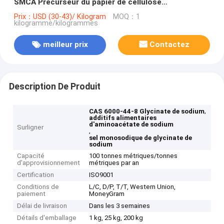
SMCA Précurseur du papier de cellulose
carboxyméthyl et des additifs alimentaires
Prix：USD (30-43)/ Kilogram
MOQ：1
kilogramme/kilogrammes
meilleur prix
Contactez
Description De Produit
,
CAS 6000-44-8 Glycinate de sodium
additifs alimentaires
d'aminoacétate de sodium
Surligner
,
sel monosodique de glycinate de
sodium
Capacité
100 tonnes métriques/tonnes
d'approvisionnement
métriques par an
Certification
ISO9001
Conditions de
L/C, D/P, T/T, Western Union,
paiement
MoneyGram
Délai de livraison
Dans les 3 semaines
Détails d'emballage
1 kg, 25 kg, 200 kg