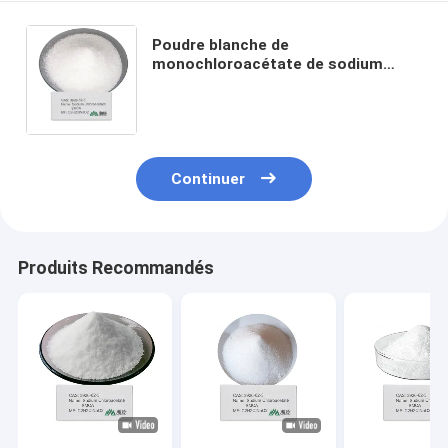
Poudre blanche de
monochloroacétate de sodium
SMCA Précurseur du papier de
cellulose carboxyméthyl et des
additifs alimentaires
Continuer
Produits Recommandés