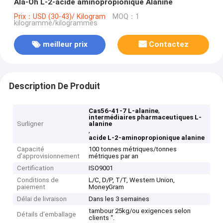
Ala-Oh L-2-acide aminopropionique Alanine
Prix：USD (30-43)/ Kilogram
MOQ：1
kilogramme/kilogrammes
meilleur prix
Contactez
Description De Produit
,
Cas56-41-7 L-alanine
intermédiaires pharmaceutiques L-
Surligner
alanine
,
acide L-2-aminopropionique alanine
Capacité
100 tonnes métriques/tonnes
d'approvisionnement
métriques par an
Certification
ISO9001
Conditions de
L/C, D/P, T/T, Western Union,
paiement
MoneyGram
Délai de livraison
Dans les 3 semaines
tambour 25kg/ou exigences selon
Détails d'emballage
clients “.