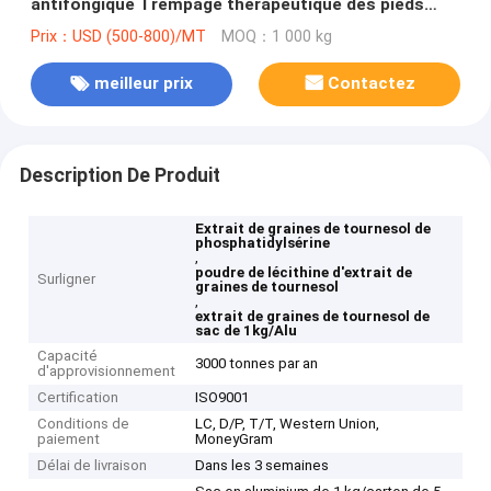
antifongique Trempage thérapeutique des pieds
pour les infections fongiques
Prix：USD (500-800)/MT
MOQ：1 000 kg
meilleur prix
Contactez
Description De Produit
Extrait de graines de tournesol de
phosphatidylsérine
,
poudre de lécithine d'extrait de
Surligner
graines de tournesol
,
extrait de graines de tournesol de
sac de 1kg/Alu
Capacité
3000 tonnes par an
d'approvisionnement
Certification
ISO9001
Conditions de
LC, D/P, T/T, Western Union,
paiement
MoneyGram
Délai de livraison
Dans les 3 semaines