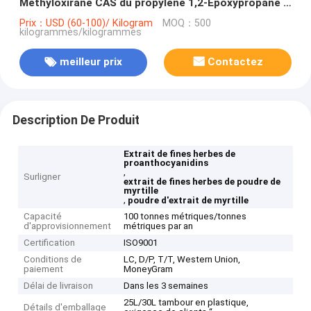
Methyloxirane CAS du propylène 1,2-Epoxypropane :
75-56-9
Prix：USD (60-100)/ Kilogram
MOQ：500
kilogrammes/kilogrammes
meilleur prix
Contactez
Description De Produit
Extrait de fines herbes de
proanthocyanidins
,
Surligner
extrait de fines herbes de poudre de
myrtille
,
poudre d'extrait de myrtille
Capacité
100 tonnes métriques/tonnes
d'approvisionnement
métriques par an
Certification
ISO9001
Conditions de
LC, D/P, T/T, Western Union,
paiement
MoneyGram
Délai de livraison
Dans les 3 semaines
25L/30L tambour en plastique,
Détails d'emballage