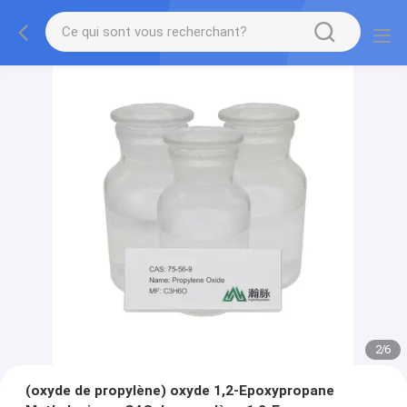
2
/
6
(oxyde de propylène) oxyde 1,2-Epoxypropane