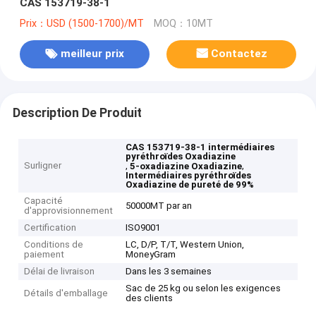
CAS 153719-38-1
Prix：USD (1500-1700)/MT
MOQ：10MT
meilleur prix
Contactez
Description De Produit
CAS 153719-38-1 intermédiaires
pyréthroïdes Oxadiazine
Surligner
,
,
5-oxadiazine Oxadiazine
Intermédiaires pyréthroïdes
Oxadiazine de pureté de 99%
Capacité
50000MT par an
d'approvisionnement
Certification
ISO9001
Conditions de
LC, D/P, T/T, Western Union,
paiement
MoneyGram
Délai de livraison
Dans les 3 semaines
Sac de 25 kg ou selon les exigences
Détails d'emballage
des clients