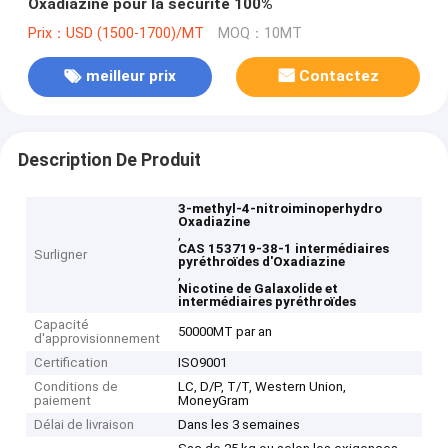
Oxadiazine pour la sécurité 100%
Prix：USD (1500-1700)/MT
MOQ：10MT
meilleur prix
Contactez
Description De Produit
3-methyl-4-nitroiminoperhydro
Oxadiazine
,
CAS 153719-38-1 intermédiaires
Surligner
pyréthroïdes d'Oxadiazine
,
Nicotine de Galaxolide et
intermédiaires pyréthroïdes
Capacité
50000MT par an
d'approvisionnement
Certification
ISO9001
Conditions de
LC, D/P, T/T, Western Union,
paiement
MoneyGram
Délai de livraison
Dans les 3 semaines