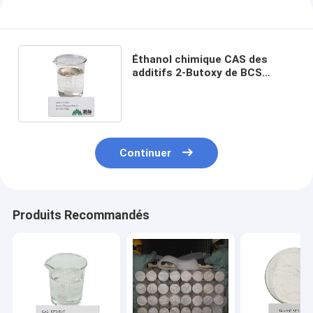
Éthanol chimique CAS des
additifs 2-Butoxy de BCS
Butoxyethanol 111-76-2
C6H14O2
Continuer
Produits Recommandés