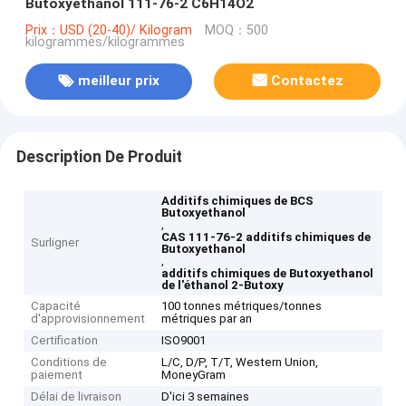
Butoxyethanol 111-76-2 C6H14O2
Prix：USD (20-40)/ Kilogram
MOQ：500
kilogrammes/kilogrammes
meilleur prix
Contactez
Description De Produit
Additifs chimiques de BCS
Butoxyethanol
,
CAS 111-76-2 additifs chimiques de
Surligner
Butoxyethanol
,
additifs chimiques de Butoxyethanol
de l'éthanol 2-Butoxy
Capacité
100 tonnes métriques/tonnes
d'approvisionnement
métriques par an
Certification
ISO9001
Conditions de
L/C, D/P, T/T, Western Union,
paiement
MoneyGram
Délai de livraison
D'ici 3 semaines