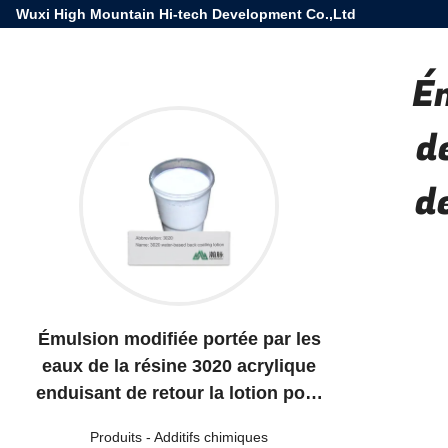
Wuxi High Mountain Hi-tech Development Co.,Ltd
É
d
d
Émulsion modifiée portée par les
eaux de la résine 3020 acrylique
enduisant de retour la lotion pour
l'emballage de haute catégorie
Produits
-
Additifs chimiques