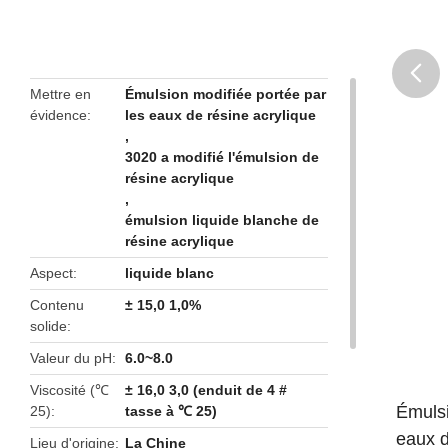
Mettre en
Émulsion modifiée portée par
évidence
les eaux de résine acrylique
butto
,
3020 a modifié l'émulsion de
résine acrylique
,
émulsion liquide blanche de
résine acrylique
Aspect
liquide blanc
Contenu
± 15,0 1,0%
solide
Valeur du pH
6.0~8.0
Viscosité (℃
± 16,0 3,0 (enduit de 4 #
Émulsi
25)
tasse à ℃ 25)
eaux d
Lieu d'origine
La Chine