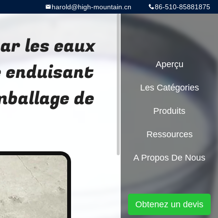
harold@high-mountain.cn
86-510-85881875
ar les eaux
e enduisant
Aperçu
Les Catégories
emballage de
Produits
Ressources
A Propos De Nous
Obtenez un devis