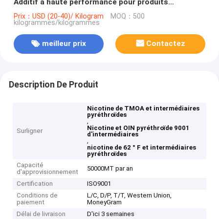
Additif à haute performance pour produits
améliorés
Prix：USD (20-40)/ Kilogram
MOQ：500
kilogrammes/kilogrammes
meilleur prix
Contactez
Description De Produit
Nicotine de TMOA et intermédiaires
pyréthroïdes
,
Nicotine et OIN pyréthroïde 9001
Surligner
d'intermédiaires
,
nicotine de 62 ° F et intermédiaires
pyréthroïdes
Capacité
50000MT par an
d'approvisionnement
Certification
ISO9001
Conditions de
L/C, D/P, T/T, Western Union,
paiement
MoneyGram
Délai de livraison
D'ici 3 semaines