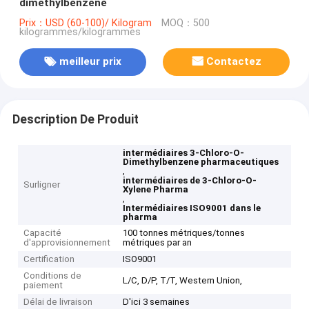
diméthylbenzène
Prix：USD (60-100)/ Kilogram
MOQ：500
kilogrammes/kilogrammes
meilleur prix
Contactez
Description De Produit
intermédiaires 3-Chloro-O-
Dimethylbenzene pharmaceutiques
,
intermédiaires de 3-Chloro-O-
Surligner
Xylene Pharma
,
Intermédiaires ISO9001 dans le
pharma
Capacité
100 tonnes métriques/tonnes
d'approvisionnement
métriques par an
Certification
ISO9001
Conditions de
L/C, D/P, T/T, Western Union,
paiement
Délai de livraison
D'ici 3 semaines