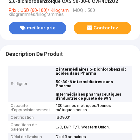
2,6-dichlorobenzoïque CAS 50-30-6 C7H4Cl2O2
Prix：USD (60-100)/ Kilogram
MOQ：500
kilogrammes/kilogrammes
meilleur prix
Contactez
Description De Produit
2 intermédiaires 6-Dichlorobenzoic
acides dans Pharma
,
50-30-6 intermédiaires dans
Surligner
Pharma
,
Intermédiaires pharmaceutiques
d'industrie de pureté de 99%
Capacité
100 tonnes métriques/tonnes
d'approvisionnement
métriques par an
Certification
ISO9001
Conditions de
L/C, D/P, T/T, Western Union,
paiement
Délai de livraison
D'ici 3 semaines