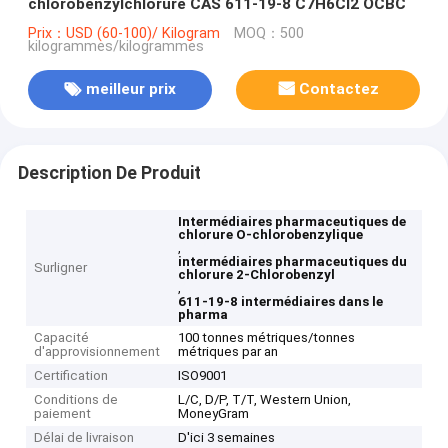
chlorobenzylchlorure CAS 611-19-8 C7H6Cl2 OCBC
Prix：USD (60-100)/ Kilogram
MOQ：500
kilogrammes/kilogrammes
meilleur prix
Contactez
Description De Produit
Intermédiaires pharmaceutiques de
chlorure O-chlorobenzylique
,
intermédiaires pharmaceutiques du
Surligner
chlorure 2-Chlorobenzyl
,
611-19-8 intermédiaires dans le
pharma
Capacité
100 tonnes métriques/tonnes
d'approvisionnement
métriques par an
Certification
ISO9001
Conditions de
L/C, D/P, T/T, Western Union,
paiement
MoneyGram
Délai de livraison
D'ici 3 semaines