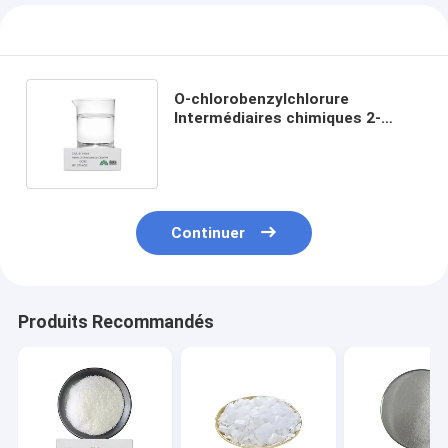
O-chlorobenzylchlorure
Intermédiaires chimiques 2-
chlorobenzylchlorure CAS 611-
19-8 C7H6Cl2 OCBC
Continuer
Produits Recommandés