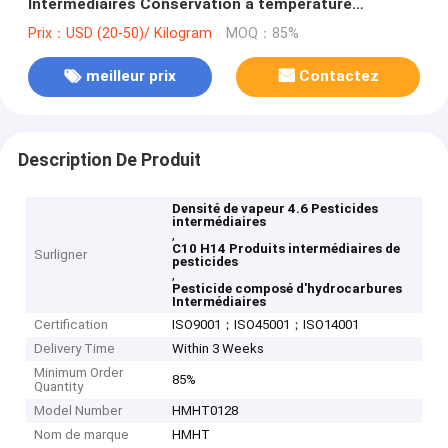
Intermédiaires Conservation à température
ambiante
Prix：USD (20-50)/ Kilogram
MOQ：85%
meilleur prix
Contactez
Description De Produit
Densité de vapeur 4.6 Pesticides
intermédiaires
,
C10 H14 Produits intermédiaires de
Surligner
pesticides
,
Pesticide composé d'hydrocarbures
Intermédiaires
Certification
ISO9001；ISO45001；ISO14001
Delivery Time
Within 3 Weeks
Minimum Order
85%
Quantity
Model Number
HMHT0128
Nom de marque
HMHT