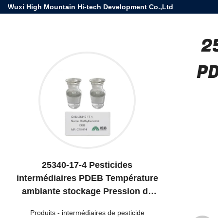
Wuxi High Mountain Hi-tech Development Co.,Ltd
2
PD
25340-17-4 Pesticides
intermédiaires PDEB Température
ambiante stockage Pression de
vapeur 0,99 mm Hg
Produits
-
intermédiaires de pesticide