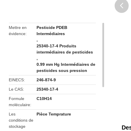
butto
Mettre en
Pesticide PDEB
évidence
Intermédiaires
,
25340-17-4 Produits
intermédiaires de pesticides
,
0.99 mm Hg Intermédiaires de
pesticides sous pression
EINECS
246-874-9
Le CAS
25340-17-4
Formule
C10H14
moléculaire
Les
Pièce Temprature
conditions de
stockage
Des