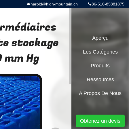
harold@high-mountain.cn
86-510-85881875
ermédiaires
e stockage
Aperçu
Les Catégories
99 mm Hg
Produits
Ressources
A Propos De Nous
Obtenez un devis