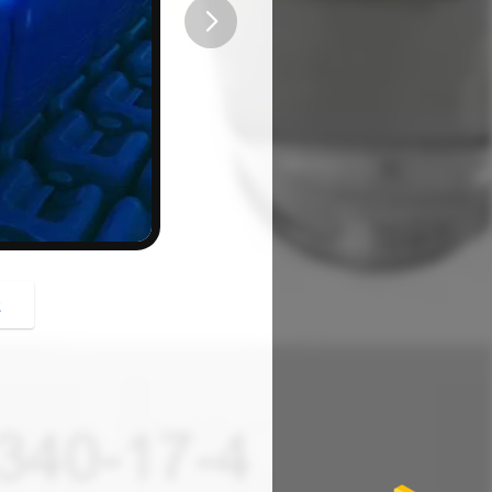
button
z