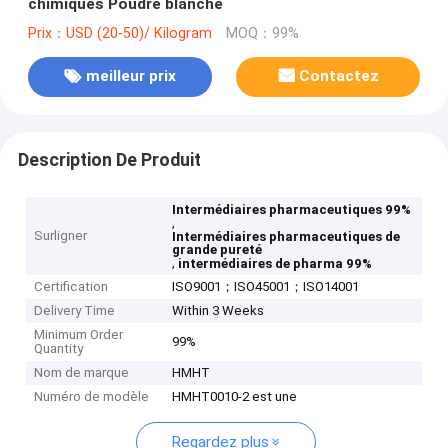
chimiques Poudre blanche
Prix：USD (20-50)/ Kilogram
MOQ：99%
meilleur prix
Contactez
Description De Produit
Intermédiaires pharmaceutiques 99%
,
Surligner
Intermédiaires pharmaceutiques de
grande pureté
,
intermédiaires de pharma 99%
Certification
ISO9001；ISO45001；ISO14001
Delivery Time
Within 3 Weeks
Minimum Order
99%
Quantity
Nom de marque
HMHT
Numéro de modèle
HMHT0010-2 est une
Regardez plus